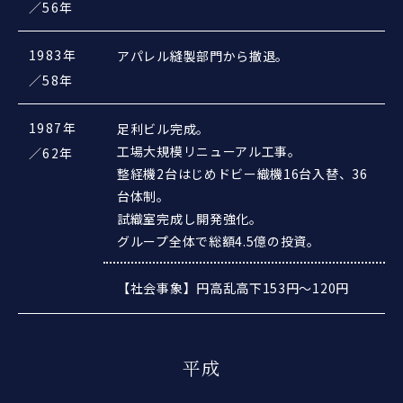
／56年
1983年
アパレル縫製部門から撤退。
／58年
1987年
足利ビル完成。
工場大規模リニューアル工事。
／62年
整経機2台はじめドビー織機16台入替、36
台体制。
試織室完成し開発強化。
グループ全体で総額4.5億の投資。
【社会事象】円高乱高下153円～120円
平成