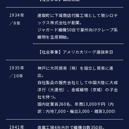
1934年
連取町に下城商店付属工場として現シロテ
ックス株式会社が創業。
／9年
ジャガード織機50台で豪州向けクレープ系
織物を生産開始。
【社会事象】アメリカ大リーグ選抜来日
1935年
神戸に大同貿易（株）を設立し貿易に進
出。
／10年
自社製品の販売会社として中国大陸に大成
洋行（大連他）、金城織物（京城）の子会
社を持つ。
国内従業員260名、年商13,000千円（内
訳：内地7,000・輸出3,000・雑貨3,000）
1941年
直属工場4社合計で織機台数350台。