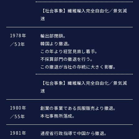
【社会事象】繊維輸入完全自由化／景気減
速
1978年
輸出部閉鎖。
韓国より撤退。
／53年
この年より経営見直し着手。
不採算部門の撤退を行う。
この撤退が当社の存続に大きく影響。
【社会事象】繊維輸入完全自由化／景気減
速
1980年
創業の事業である呉服販売より撤退。
本社事務所落成。
／55年
1981年
通産省行政指導で中国から撤退。