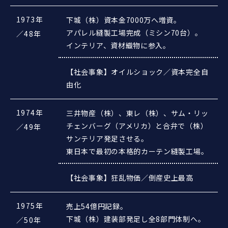
1973年
下城（株）資本金7000万へ増資。
アパレル縫製工場完成（ミシン70台）。
／48年
インテリア、資材織物に参入。
【社会事象】オイルショック／資本完全自
由化
1974年
三井物産（株）、東レ（株）、サム・リッ
チェンバーグ（アメリカ）と合弁で（株）
／49年
サンテリア発足させる。
東日本で最初の本格的カーテン縫製工場。
【社会事象】狂乱物価／倒産史上最高
1975年
売上54億円記録。
下城（株）建装部発足し全8部門体制へ。
／50年