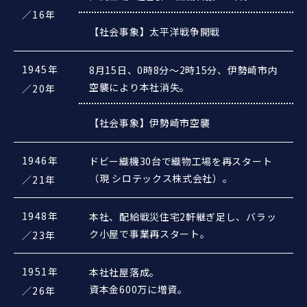
／16年
【社会事象】太平洋戦争開戦
1945年
8月15日、0時8分～2時15分、伊勢崎市内
空襲により本社消失。
／20年
【社会事象】伊勢崎市空襲
1946年
ドビー織機30台で織物工場を再スタート
（現 シロテックス株式会社）。
／21年
1948年
本社、配給戦災住宅2軒継ぎ足し、バラッ
ク小屋で事業再スタート。
／23年
1951年
本社社屋落成。
資本金600万に増資。
／26年