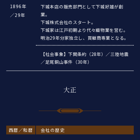
1896年
下城本店の販売部門として下城好雄が創
業。
／29年
下城株式会社のスタート。
下城家は江戸初期より代々織物業を営む。
明治29年分家独立し、買継商専業となる。
【社会事象】下関条約（28年）／三陸地震
／足尾銅山事件（30年）
大正
西暦／和暦
会社の歴史