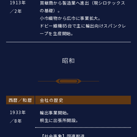
1913年
買継商から製造業へ進出（現シロテックス
の基礎）。
／2年
小巾織物から広巾に事業拡大。
ドビー織機85台で主に輸出向けスパンクレ
ープを生産開始。
昭和
西暦／和暦
会社の歴史
1933年
輸出事業開始。
桐生に出張所開設。
／8年
【社会事象】国連脱退